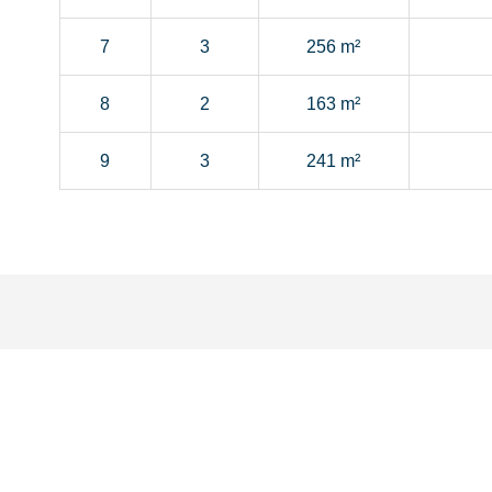
7
3
256 m²
8
2
163 m²
9
3
241 m²
Ces lotissements pourraient vou