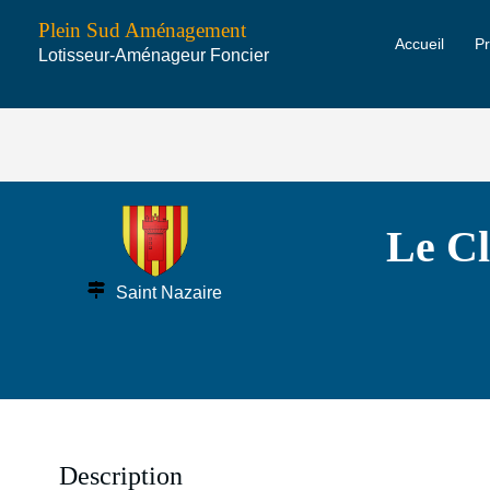
Aller
Plein Sud Aménagement
Accueil
P
au
Lotisseur-Aménageur Foncier
contenu
Le Cl
Saint Nazaire
Description