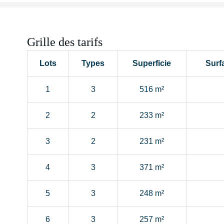
Grille des tarifs
Lots
Types
Superficie
Surf
1
3
516 m²
2
2
233 m²
3
2
231 m²
4
3
371 m²
5
3
248 m²
6
3
257 m²