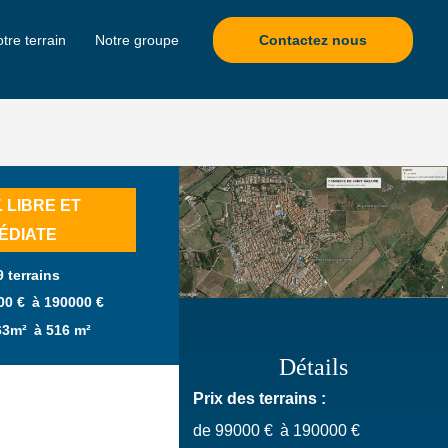
Contactez nous
tre terrain
Notre groupe
 LIBRE ET
ÉDIATE
9 terrains
00 €
à 190000 €
63m²
à 516 m²
Détails
Prix des terrains :
de 99000 €
à 190000 €