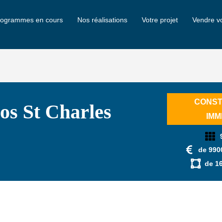
rogrammes en cours
Nos réalisations
Votre projet
Vendre vo
CONST.
os St Charles
IMM
de 990
de 1