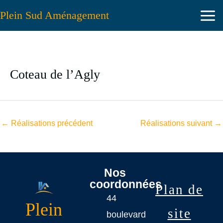
Aller
Plein Sud Aménagement
au
contenu
Coteau de l’Agly
←
Réalisations précédent
Réalisations suivant
→
Nos
coordonnées
Plan de
44
Plein
site
boulevard