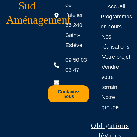
Sud
de
Accueil
l’atelier
Programmes
Aménagement
66 240
en cours
Saint-
Nos
Estève
réalisations
Votre projet
09 50 03
Vendre
03 47
votre
terrain
Contactez
nous
Notre
groupe
Obligations
légales